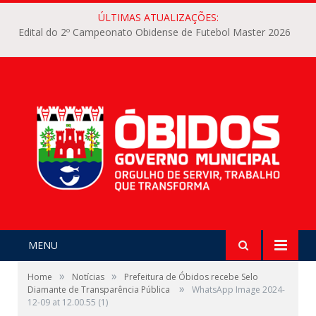
ÚLTIMAS ATUALIZAÇÕES:
Edital do 2º Campeonato Obidense de Futebol Master 2026
MENU
»
»
Home
Notícias
Prefeitura de Óbidos recebe Selo
»
Diamante de Transparência Pública
WhatsApp Image 2024-
12-09 at 12.00.55 (1)