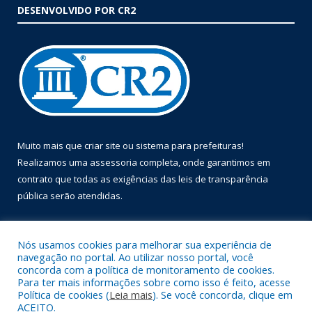
DESENVOLVIDO POR CR2
Muito mais que
criar site
ou
sistema para prefeituras
!
Realizamos uma
assessoria
completa, onde garantimos em
contrato que todas as exigências das
leis de transparência
pública
serão atendidas.
Conheça o
PNTP
e o
Radar da Transparência Pública
Nós usamos cookies para melhorar sua experiência de
navegação no portal. Ao utilizar nosso portal, você
concorda com a política de monitoramento de cookies.
Para ter mais informações sobre como isso é feito, acesse
Política de cookies (
Leia mais
). Se você concorda, clique em
Todos os direitos reservados a Prefeitura Municipal de Óbidos.
ACEITO.