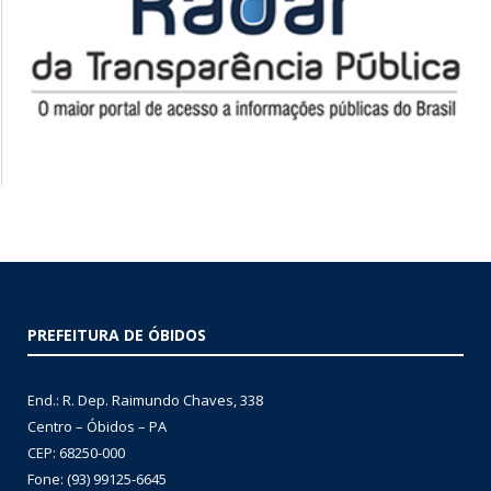
PREFEITURA DE ÓBIDOS
End.: R. Dep. Raimundo Chaves, 338
Centro – Óbidos – PA
CEP: 68250-000
Fone: (93) 99125-6645