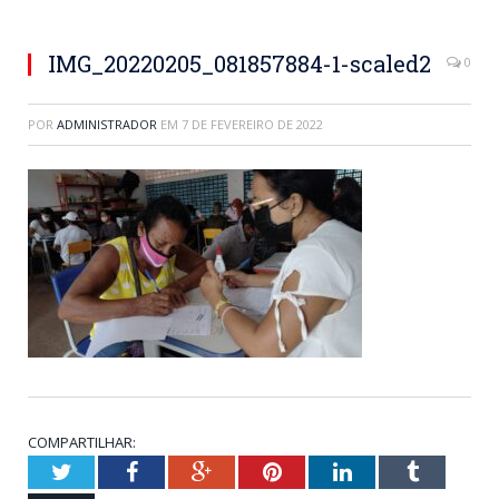
IMG_20220205_081857884-1-scaled2
0
POR
ADMINISTRADOR
EM
7 DE FEVEREIRO DE 2022
COMPARTILHAR:
Twitter
Facebook
Google+
Pinterest
LinkedIn
Tumblr