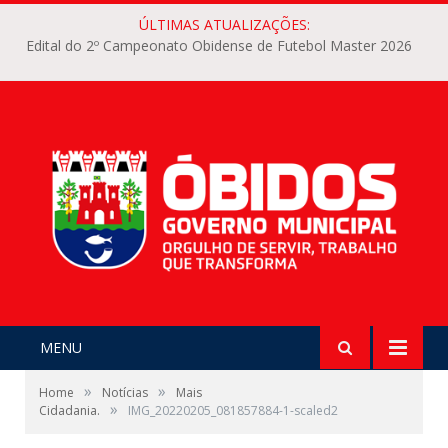
ÚLTIMAS ATUALIZAÇÕES:
Edital do 2º Campeonato Obidense de Futebol Master 2026
MENU
»
»
Home
Notícias
Mais
»
Cidadania.
IMG_20220205_081857884-1-scaled2