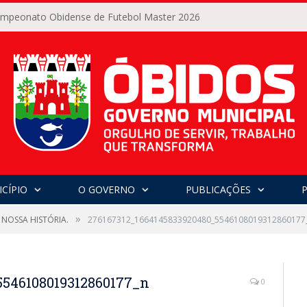
Campeonato Obidense de Futebol Master 2026
CÍPIO
O GOVERNO
PUBLICAÇÕES
»
 NOSSA HISTÓRIA.
276167312_1664145833920480_5546108019312860177
5546108019312860177_n
0