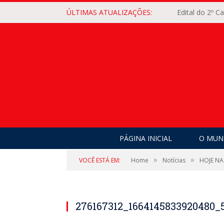
ÚLTIMAS ATUALIZAÇÕES:
Edital do 2º 
PÁGINA INICIAL
O MUNI
»
»
VOCÊ ESTÁ EM:
Home
Notícias
HOJE NA
276167312_1664145833920480_