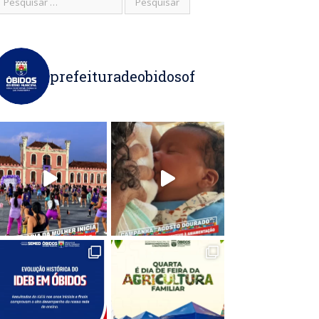
prefeituradeobidosof