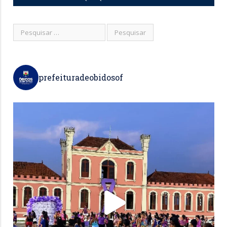
prefeituradeobidosof