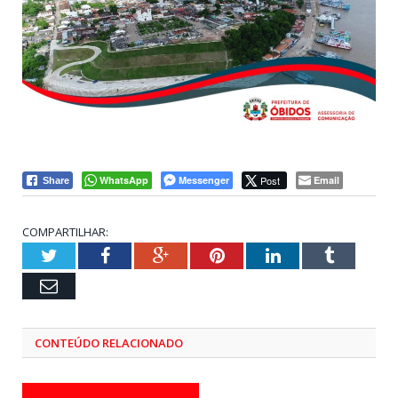
WhatsApp
Messenger
Post
Email
Share
COMPARTILHAR:
Twitter
Facebook
Google+
Pinterest
LinkedIn
Tumblr
Email
CONTEÚDO RELACIONADO