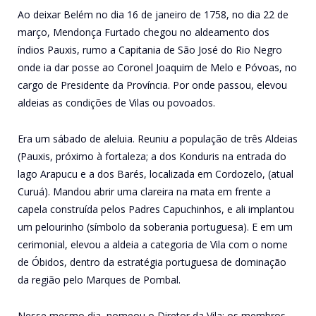
Ao deixar Belém no dia 16 de janeiro de 1758, no dia 22 de
março, Mendonça Furtado chegou no aldeamento dos
índios Pauxis, rumo a Capitania de São José do Rio Negro
onde ia dar posse ao Coronel Joaquim de Melo e Póvoas, no
cargo de Presidente da Província. Por onde passou, elevou
aldeias as condições de Vilas ou povoados.
Era um sábado de aleluia. Reuniu a população de três Aldeias
(Pauxis, próximo à fortaleza; a dos Konduris na entrada do
lago Arapucu e a dos Barés, localizada em Cordozelo, (atual
Curuá). Mandou abrir uma clareira na mata em frente a
capela construída pelos Padres Capuchinhos, e ali implantou
um pelourinho (símbolo da soberania portuguesa). E em um
cerimonial, elevou a aldeia a categoria de Vila com o nome
de Óbidos, dentro da estratégia portuguesa de dominação
da região pelo Marques de Pombal.
Nesse mesmo dia, nomeou o Diretor da Vila; os membros