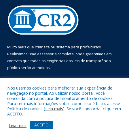
Muito mais que
criar site
ou
sistema para prefeituras
!
Realizamos uma
assessoria
completa, onde garantimos em
contrato que todas as exigências das
leis de transparência
pública
serão atendidas.
Conheça o
PNTP
e o
Radar da Transparência Pública
Nós usamos cookies para melhorar sua experiência de
navegação no portal. Ao utilizar nosso portal, você
concorda com a política de monitoramento de cookies.
Para ter mais informações sobre como isso é feito, acesse
Política de cookies (
Leia mais
). Se você concorda, clique em
Todos os direitos reservados a Prefeitura Municipal de Óbidos.
ACEITO.
Mapa do Site
Acessar Área Administrativa
ACEITO
Leia mais