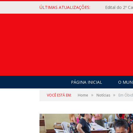
ÚLTIMAS ATUALIZAÇÕES:
Edital do 2º 
PÁGINA INICIAL
O MUNI
»
»
VOCÊ ESTÁ EM:
Home
Notícias
Em Óbido