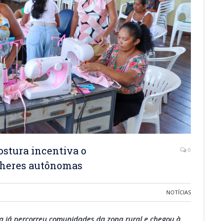
costura incentiva o
0
heres autônomas
NOTÍCIAS
iva já percorreu comunidades da zona rural e chegou à