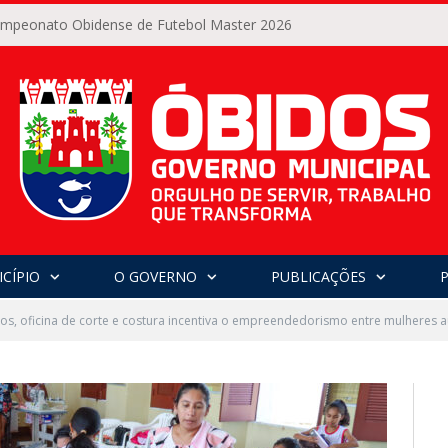
Campeonato Obidense de Futebol Master 2026
CÍPIO
O GOVERNO
PUBLICAÇÕES
s, oficina de corte e costura incentiva o empreendedorismo entre mulheres