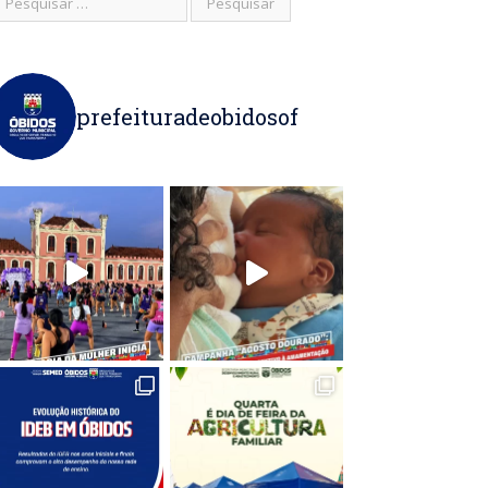
prefeituradeobidosof