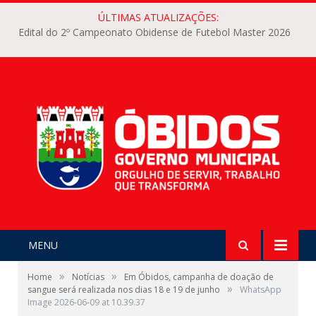
ÚLTIMAS ATUALIZAÇÕES:
Edital do 2º Campeonato Obidense de Futebol Master 2026
MENU
»
»
Home
Notícias
Em Óbidos, campanha de doação de
»
sangue será realizada nos dias 18 e 19 de junho
WhatsApp
Image 2026-06-09 at 10.39.37