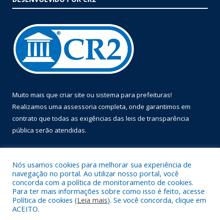
Muito mais que
criar site
ou
sistema para prefeituras
!
Realizamos uma
assessoria
completa, onde garantimos em
contrato que todas as exigências das
leis de transparência
pública
serão atendidas.
Conheça o
PNTP
e o
Radar da Transparência Pública
Nós usamos cookies para melhorar sua experiência de
navegação no portal. Ao utilizar nosso portal, você
concorda com a política de monitoramento de cookies.
Para ter mais informações sobre como isso é feito, acesse
Política de cookies (
Leia mais
). Se você concorda, clique em
Todos os direitos reservados a Prefeitura Municipal de Óbidos.
ACEITO.