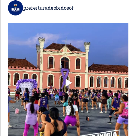
prefeituradeobidosof