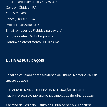
End.: R. Dep. Raimundo Chaves, 338
Centro – Óbidos – PA
CEP: 68250-000
Fone: (93) 99125-6645
Procon: (93) 99158-9345
E-mail: pmosemad@obidos.pa.gov.br /
pmogabprefeito@obidos.pa.gov.br
Horário de atendimento: 08:00 às 14:00
ÚLTIMAS PUBLICAÇÕES
Edital do 2º Campeonato Obidense de Futebol Master 2026
4 de
agosto de 2026
EDITAL Nº 001/2026 – III COPA DA INTEGRAÇÃO DE FUTEBOL
FEMININO 2026 DO MUNICÍPIO DE ÓBIDOS
29 de julho de 2026
Carimbó da Terra do Distrito de Curuai vence o 4º Concurso