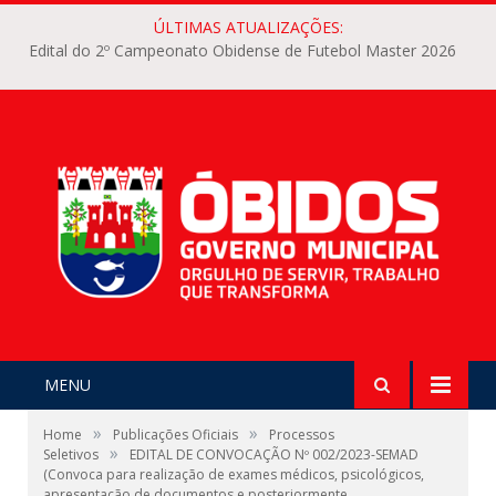
ÚLTIMAS ATUALIZAÇÕES:
Edital do 2º Campeonato Obidense de Futebol Master 2026
MENU
»
»
Home
Publicações Oficiais
Processos
»
Seletivos
EDITAL DE CONVOCAÇÃO Nº 002/2023-SEMAD
(Convoca para realização de exames médicos, psicológicos,
apresentação de documentos e posteriormente