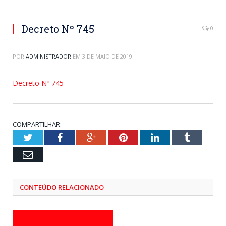
Decreto Nº 745
0
POR
ADMINISTRADOR
EM
3 DE MAIO DE 2019
Decreto Nº 745
COMPARTILHAR:
Twitter
Facebook
Google+
Pinterest
LinkedIn
Tumblr
Email
CONTEÚDO RELACIONADO