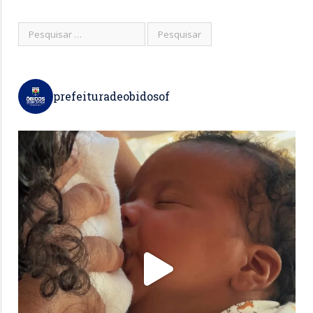
prefeituradeobidosof