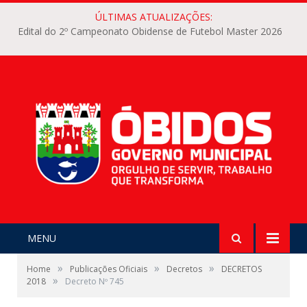
ÚLTIMAS ATUALIZAÇÕES:
Edital do 2º Campeonato Obidense de Futebol Master 2026
MENU
»
»
»
Home
Publicações Oficiais
Decretos
DECRETOS
»
2018
Decreto Nº 745