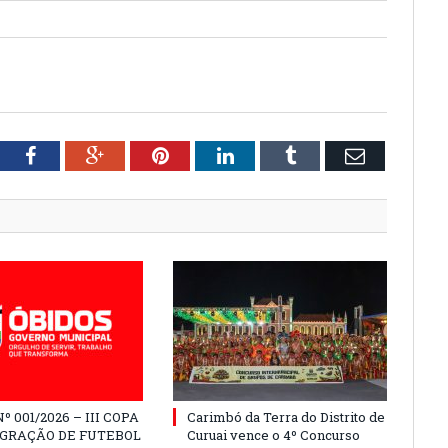
tter
Facebook
Google+
Pinterest
LinkedIn
Tumblr
Email
º 001/2026 – III COPA
Carimbó da Terra do Distrito de
EGRAÇÃO DE FUTEBOL
Curuai vence o 4º Concurso