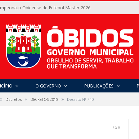
Campeonato Obidense de Futebol Master 2026
CÍPIO
O GOVERNO
PUBLICAÇÕES
»
»
»
Decretos
DECRETOS 2018
Decreto Nº 740
0