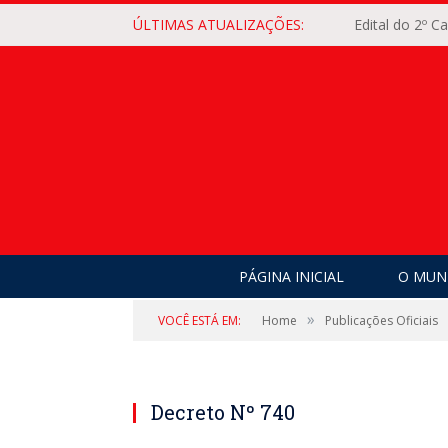
ÚLTIMAS ATUALIZAÇÕES:
Edital do 2º 
PÁGINA INICIAL
O MUNI
»
VOCÊ ESTÁ EM:
Home
Publicações Oficiais
Decreto Nº 740