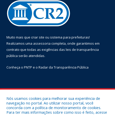
Muito mais que
criar site
ou
sistema para prefeituras
!
Realizamos uma
assessoria
completa, onde garantimos em
contrato que todas as exigências das
leis de transparência
pública
serão atendidas.
Conheça o
PNTP
e o
Radar da Transparência Pública
Todos os direitos reservados a Prefeitura Municipal de Óbidos.
Nós usamos cookies para melhorar sua experiência de
navegação no portal. Ao utilizar nosso portal, você
Mapa do Site
Acessar Área Administrativa
concorda com a política de monitoramento de cookies.
Acessar Webmail
Para ter mais informações sobre como isso é feito, acesse