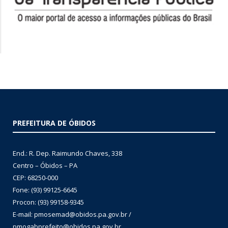
PREFEITURA DE ÓBIDOS
End.: R. Dep. Raimundo Chaves, 338
Centro – Óbidos – PA
CEP: 68250-000
Fone: (93) 99125-6645
Procon: (93) 99158-9345
E-mail: pmosemad@obidos.pa.gov.br /
pmogabprefeito@obidos.pa.gov.br