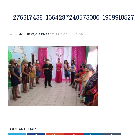
276317438_1664287240573006_1969910527
POR
COMUNICAÇÃO PMO
EM
1 DE ABRIL DE 2022
COMPARTILHAR: