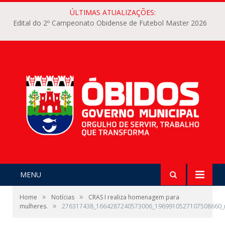
ÚLTIMAS ATUALIZAÇÕES:
Edital do 2º Campeonato Obidense de Futebol Master 2026
MENU
»
»
Home
Notícias
CRAS I realiza homenagem para
»
mulheres.
276317438_1664287240573006_1969910527107508660_