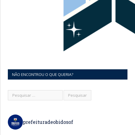
NÃO ENCONTROU O QUE QUERIA?
prefeituradeobidosof