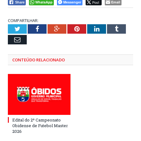
WhatsApp
Messenger
Post
Email
Share
COMPARTILHAR:
Twitter
Facebook
Google+
Pinterest
LinkedIn
Tumblr
Email
CONTEÚDO RELACIONADO
Edital do 2º Campeonato
Obidense de Futebol Master
2026