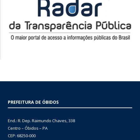
PREFEITURA DE ÓBIDOS
End.: R. Dep. Raimundo Chaves, 338
Centro – Óbidos – PA
CEP: 68250-000