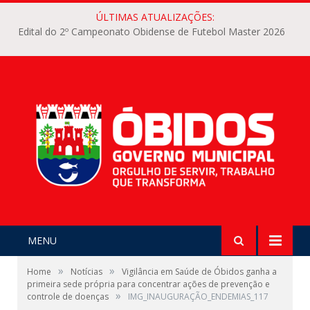
ÚLTIMAS ATUALIZAÇÕES:
Edital do 2º Campeonato Obidense de Futebol Master 2026
MENU
»
»
Home
Notícias
Vigilância em Saúde de Óbidos ganha a
primeira sede própria para concentrar ações de prevenção e
»
controle de doenças
IMG_INAUGURAÇÃO_ENDEMIAS_117