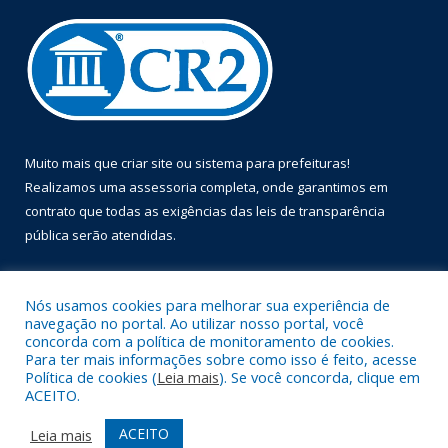
Muito mais que
criar site
ou
sistema para prefeituras
!
Realizamos uma
assessoria
completa, onde garantimos em
contrato que todas as exigências das
leis de transparência
pública
serão atendidas.
Conheça o
PNTP
e o
Radar da Transparência Pública
Nós usamos cookies para melhorar sua experiência de
navegação no portal. Ao utilizar nosso portal, você
concorda com a política de monitoramento de cookies.
Para ter mais informações sobre como isso é feito, acesse
Política de cookies (
Leia mais
). Se você concorda, clique em
Todos os direitos reservados a Prefeitura Municipal de Óbidos.
ACEITO.
Mapa do Site
Acessar Área Administrativa
ACEITO
Leia mais