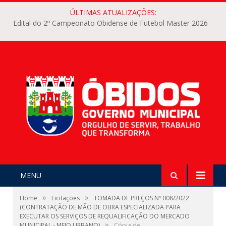
ÚLTIMAS ATUALIZAÇÕES:
Edital do 2º Campeonato Obidense de Futebol Master 2026
MENU
»
»
Home
Licitações
TOMADA DE PREÇOS Nº 008/2022
(CONTRATAÇÃO DE MÃO DE OBRA ESPECIALIZADA PARA
EXECUTAR OS SERVIÇOS DE REQUALIFICAÇÃO DO MERCADO
»
MUNICIPAL - MEIO URBANO)
Cópia de