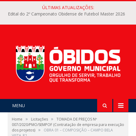
ÚLTIMAS ATUALIZAÇÕES:
Edital do 2º Campeonato Obidense de Futebol Master 2026
MENU
»
»
Home
Licitações
TOMADA DE PREÇOS Nº
007/2020/PMO/SEMPOF (Contratação de empresa para execução
»
dos projetos)
OBRA 01 – COMPOSIÇÃO – CAMPO BELA
VISTA_R2