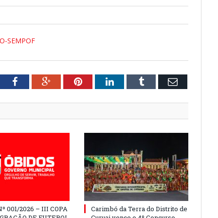
MO-SEMPOF
tter
Facebook
Google+
Pinterest
LinkedIn
Tumblr
Email
º 001/2026 – III COPA
Carimbó da Terra do Distrito de
EGRAÇÃO DE FUTEBOL
Curuai vence o 4º Concurso