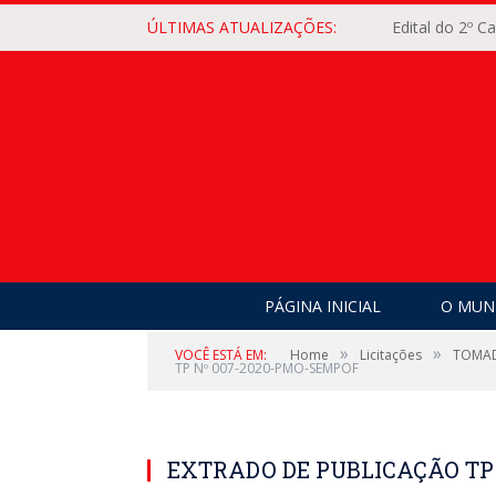
ÚLTIMAS ATUALIZAÇÕES:
Edital do 2º 
PÁGINA INICIAL
O MUNI
»
»
VOCÊ ESTÁ EM:
Home
Licitações
TOMADA
TP Nº 007-2020-PMO-SEMPOF
EXTRADO DE PUBLICAÇÃO TP