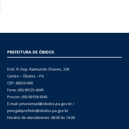
PREFEITURA DE ÓBIDOS
End.: R. Dep. Raimundo Chaves, 338
Centro – Óbidos – PA
CEP: 68250-000
Fone: (93) 99125-6645
Procon: (93) 99158-9345
E-mail: pmosemad@obidos.pa.gov.br /
pmogabprefeito@obidos.pa.gov.br
Horário de atendimento: 08:00 às 14:00