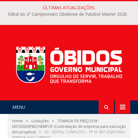
ÚLTIMAS ATUALIZAÇÕES:
Edital do 2º Campeonato Obidense de Futebol Master 2026
MENU
»
»
Home
Licitações
TOMADA DE PREÇOS Nº
007/2020/PMO/SEMPOF (Contratação de empresa para execução
»
dos projetos)
02 – EDITAL COMPLETO – TP Nº 007-2020-PMO-
SEMPOF-ASS CORRETO