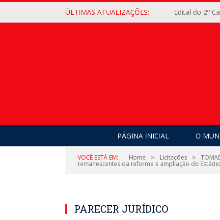
ÚLTIMAS ATUALIZAÇÕES:
Edital do 2º 
PÁGINA INICIAL
O MUNI
»
»
VOCÊ ESTÁ EM:
Home
Licitações
TOMADA
remanescentes da reforma e ampliação do Estádio 
PARECER JURÍDICO