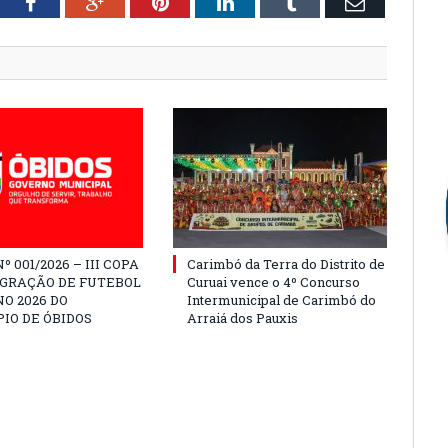
tter
Facebook
Google+
Pinterest
LinkedIn
Tumblr
Email
º 001/2026 – III COPA
Carimbó da Terra do Distrito de
EGRAÇÃO DE FUTEBOL
Curuai vence o 4º Concurso
O 2026 DO
Intermunicipal de Carimbó do
IO DE ÓBIDOS
Arraiá dos Pauxis