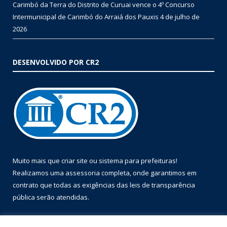
Carimbó da Terra do Distrito de Curuai vence o 4º Concurso
Intermunicipal de Carimbó do Arraiá dos Pauxis
4 de julho de
2026
DESENVOLVIDO POR CR2
Muito mais que
criar site
ou
sistema para prefeituras
!
Realizamos uma
assessoria
completa, onde garantimos em
contrato que todas as exigências das
leis de transparência
pública
serão atendidas.
Conheça o
PNTP
e o
Radar da Transparência Pública