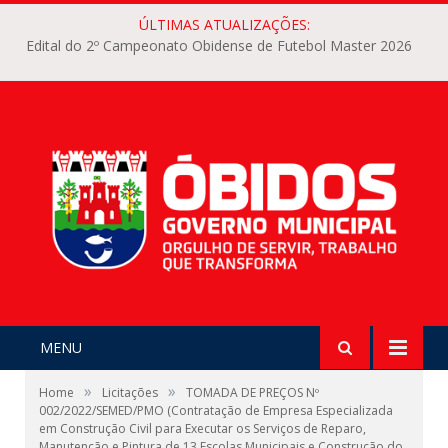
ÚLTIMAS ATUALIZAÇÕES:
Edital do 2º Campeonato Obidense de Futebol Master 2026
MENU
»
»
Home
Licitações
TOMADA DE PREÇOS Nº
002/2022/SEMED/PMO (Contratação de Empresa Especializada
em Construção Civil para Executar os Serviços de Reparo,
Manutenção e Pintura de 13 Escolas Municipais e Construção do