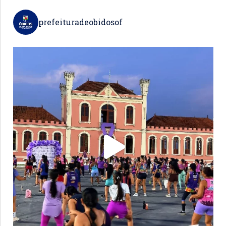
prefeituradeobidosof