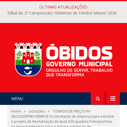
ÚLTIMAS ATUALIZAÇÕES:
Edital do 2º Campeonato Obidense de Futebol Master 2026
MENU
»
»
Home
Licitações
TOMADA DE PREÇOS Nº
002/2020/PMO/SEMPOF (Contratação de empresa para executar
o projeto de Revitalização de duas (02) quadras Poliesportivas
no Sesquicentenário (piso e areia) e instalação de