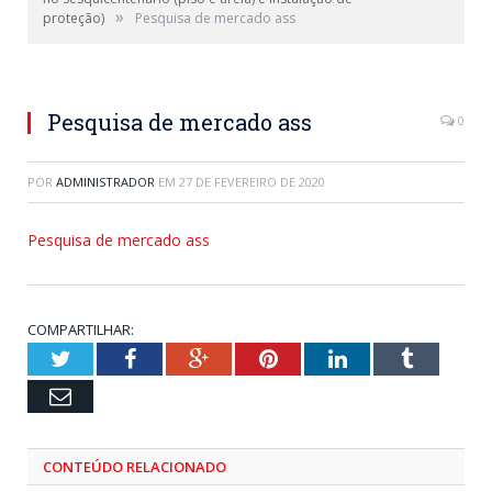
»
proteção)
Pesquisa de mercado ass
Pesquisa de mercado ass
0
POR
ADMINISTRADOR
EM
27 DE FEVEREIRO DE 2020
Pesquisa de mercado ass
COMPARTILHAR:
Twitter
Facebook
Google+
Pinterest
LinkedIn
Tumblr
Email
CONTEÚDO RELACIONADO