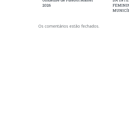
Obidense de Futebol Master
DA INT
2026
FEMININ
MUNICÍP
Os comentários estão fechados.