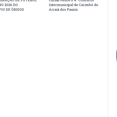
EGRAÇÃO DE FUTEBOL
Curuai vence o 4º Concurso
O 2026 DO
Intermunicipal de Carimbó do
IO DE ÓBIDOS
Arraiá dos Pauxis