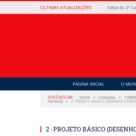
ÚLTIMAS ATUALIZAÇÕES:
Edital do 2º 
PÁGINA INICIAL
O MUNI
»
»
VOCÊ ESTÁ EM:
Home
Licitações
TOMADA
»
Ferreira)
2 -PROJETO BÁSICO (DESENHO E ESPE
2 -PROJETO BÁSICO (DESENHO