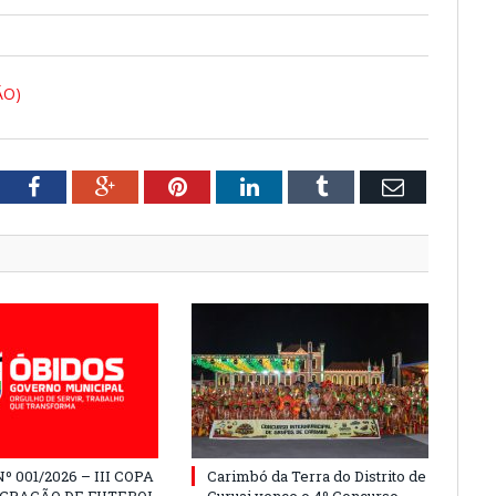
ÃO)
tter
Facebook
Google+
Pinterest
LinkedIn
Tumblr
Email
º 001/2026 – III COPA
Carimbó da Terra do Distrito de