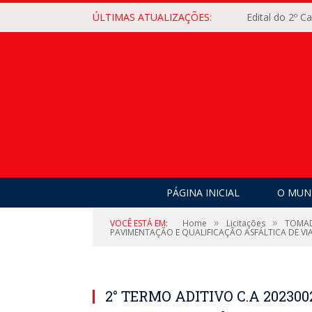
ÚLTIMAS ATUALIZAÇÕES:
Edital do 2º 
PÁGINA INICIAL
O MUNI
»
»
VOCÊ ESTÁ EM:
Home
Licitações
TOMAD
PAVIMENTAÇÃO E QUALIFICAÇÃO ASFÁLTICA DE VI
2° TERMO ADITIVO C.A 2023002