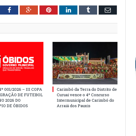
tter
Facebook
Google+
Pinterest
LinkedIn
Tumblr
Email
º 001/2026 – III COPA
Carimbó da Terra do Distrito de
EGRAÇÃO DE FUTEBOL
Curuai vence o 4º Concurso
O 2026 DO
Intermunicipal de Carimbó do
IO DE ÓBIDOS
Arraiá dos Pauxis