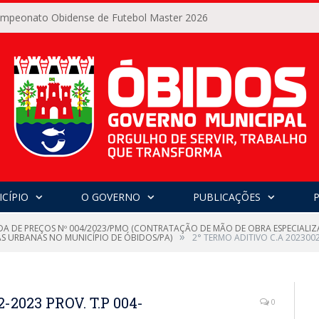
Campeonato Obidense de Futebol Master 2026
CÍPIO
O GOVERNO
PUBLICAÇÕES
A DE PREÇOS Nº 004/2023/PMO (CONTRATAÇÃO DE MÃO DE OBRA ESPECIALIZA
»
AS URBANAS NO MUNICÍPIO DE ÓBIDOS/PA)
2° TERMO ADITIVO C.A 202300
-2023 PROV. T.P 004-
0