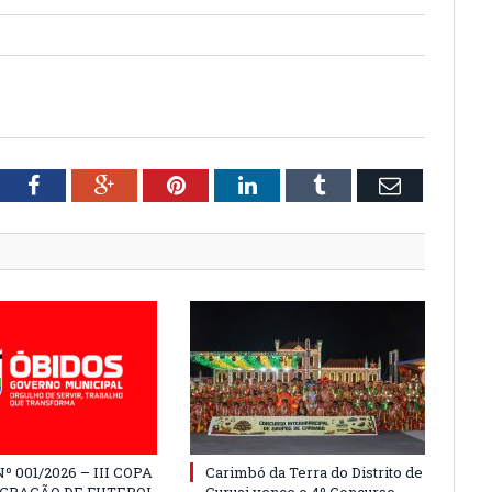
tter
Facebook
Google+
Pinterest
LinkedIn
Tumblr
Email
º 001/2026 – III COPA
Carimbó da Terra do Distrito de