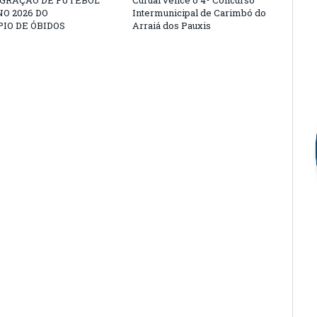
EGRAÇÃO DE FUTEBOL
Curuai vence o 4º Concurso
O 2026 DO
Intermunicipal de Carimbó do
IO DE ÓBIDOS
Arraiá dos Pauxis