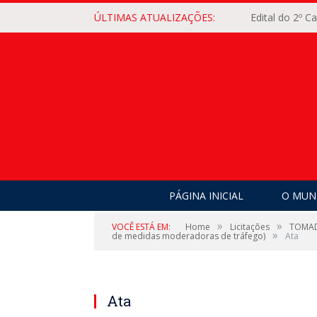
ÚLTIMAS ATUALIZAÇÕES:
Edital do 2º 
PÁGINA INICIAL
O MUNI
»
»
VOCÊ ESTÁ EM:
Home
Licitações
TOMADA
»
de medidas moderadoras de tráfego)
Ata
Ata