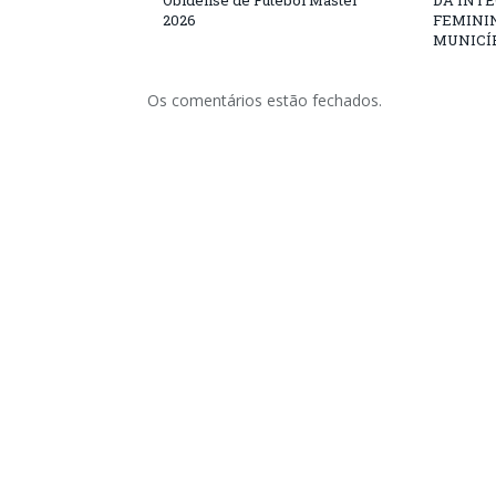
Obidense de Futebol Master
DA INT
2026
FEMININ
MUNICÍP
Os comentários estão fechados.