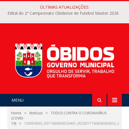
ÚLTIMAS ATUALIZAÇÕES:
Edital do 2º Campeonato Obidense de Futebol Master 2026
MENU
»
»
Home
Notícias
TODOS CONTRA O CORONAVÍRUS
(COVID-
»
19)
100959693_3071986869529401_6528017180846456832_n