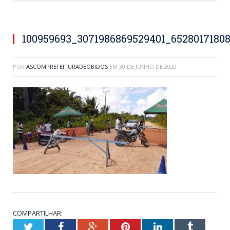
100959693_3071986869529401_6528017180
POR
ASCOMPREFEITURADEOBIDOS
EM
30 DE JUNHO DE 2020
COMPARTILHAR:
Twitter
Facebook
Google+
Pinterest
LinkedIn
Tumblr