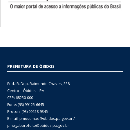
PREFEITURA DE ÓBIDOS
End.: R. Dep. Raimundo Chaves, 338
Centro – Óbidos – PA
CEP: 68250-000
Fone: (93) 99125-6645
Procon: (93) 99158-9345
E-mail: pmosemad@obidos.pa.gov.br /
pmogabprefeito@obidos.pa.gov.br