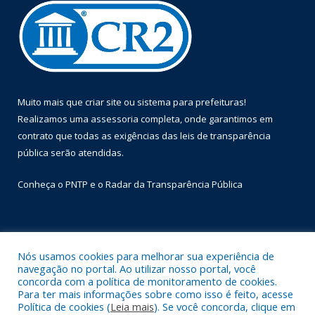
Muito mais que
criar site
ou
sistema para prefeituras
!
Realizamos uma
assessoria
completa, onde garantimos em
contrato que todas as exigências das
leis de transparência
pública
serão atendidas.
Conheça o
PNTP
e o
Radar da Transparência Pública
Nós usamos cookies para melhorar sua experiência de
Todos os direitos reservados a Prefeitura Municipal de Óbidos.
navegação no portal. Ao utilizar nosso portal, você
concorda com a política de monitoramento de cookies.
Mapa do Site
Acessar Área Administrativa
Para ter mais informações sobre como isso é feito, acesse
Acessar Webmail
Política de cookies (
Leia mais
). Se você concorda, clique em