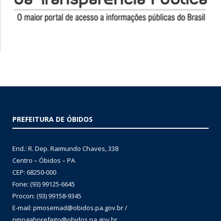
PREFEITURA DE ÓBIDOS
End.: R. Dep. Raimundo Chaves, 338
Centro – Óbidos – PA
CEP: 68250-000
Fone: (93) 99125-6645
Procon: (93) 99158-9345
E-mail: pmosemad@obidos.pa.gov.br /
pmogabprefeito@obidos.pa.gov.br