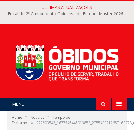
ÚLTIMAS ATUALIZAÇÕES:
Edital do 2º Campeonato Obidense de Futebol Master 2026
MENU
»
»
Home
Notícias
Tempo de
»
Trabalho.
277803543_1677545445913852_2755490217657160278_