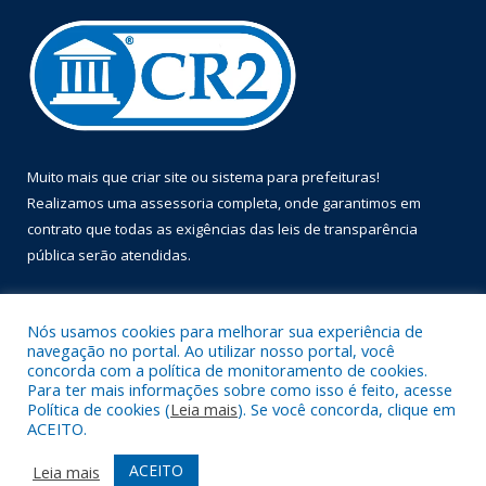
Muito mais que
criar site
ou
sistema para prefeituras
!
Realizamos uma
assessoria
completa, onde garantimos em
contrato que todas as exigências das
leis de transparência
pública
serão atendidas.
Conheça o
PNTP
e o
Radar da Transparência Pública
Nós usamos cookies para melhorar sua experiência de
navegação no portal. Ao utilizar nosso portal, você
concorda com a política de monitoramento de cookies.
Para ter mais informações sobre como isso é feito, acesse
Política de cookies (
Leia mais
). Se você concorda, clique em
Todos os direitos reservados a Prefeitura Municipal de Óbidos.
ACEITO.
Mapa do Site
Acessar Área Administrativa
ACEITO
Leia mais