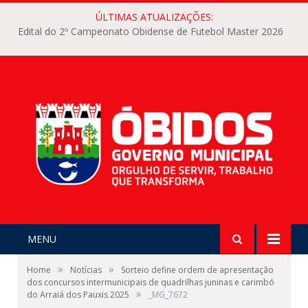
ÚLTIMAS ATUALIZAÇÕES:
Edital do 2º Campeonato Obidense de Futebol Master 2026
MENU
»
»
Home
Notícias
Sorteio define ordem de apresentação
dos concursos intermunicipais de quadrilhas juninas e carimbó
»
do Arraiá dos Pauxis 2025
_MG_7672