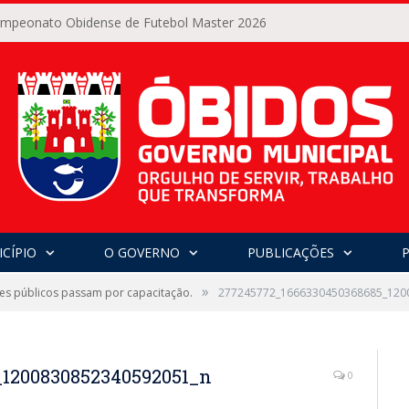
Campeonato Obidense de Futebol Master 2026
CÍPIO
O GOVERNO
PUBLICAÇÕES
»
es públicos passam por capacitação.
277245772_1666330450368685_120
_1200830852340592051_n
0