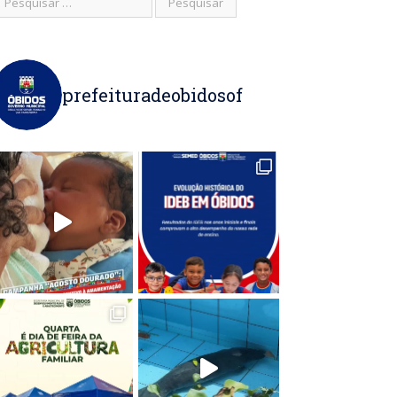
prefeituradeobidosof