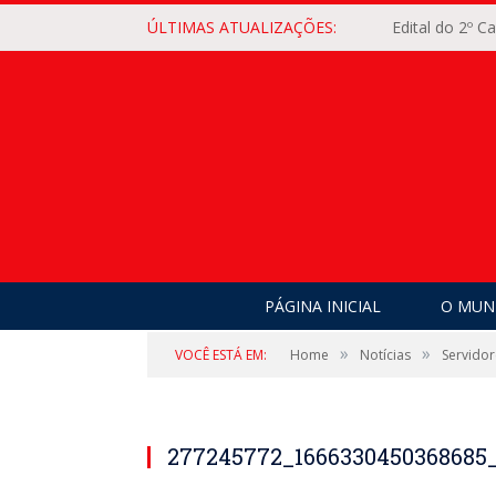
ÚLTIMAS ATUALIZAÇÕES:
Edital do 2º 
PÁGINA INICIAL
O MUNI
»
»
VOCÊ ESTÁ EM:
Home
Notícias
Servidor
277245772_1666330450368685