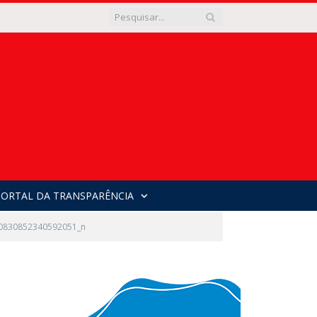
PORTAL DA TRANSPARÊNCIA
0830852340592051_n