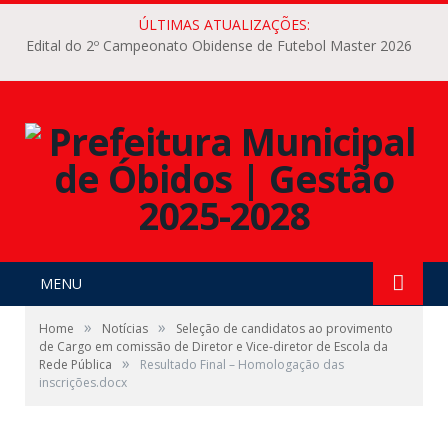
ÚLTIMAS ATUALIZAÇÕES:
Edital do 2º Campeonato Obidense de Futebol Master 2026
MENU
»
»
Home
Notícias
Seleção de candidatos ao provimento
de Cargo em comissão de Diretor e Vice-diretor de Escola da
»
Rede Pública
Resultado Final – Homologação das
inscrições.docx