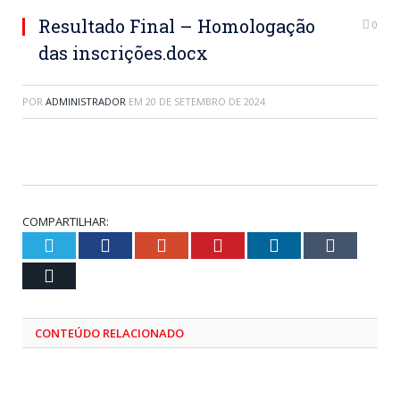
Resultado Final – Homologação
0
das inscrições.docx
POR
ADMINISTRADOR
EM
20 DE SETEMBRO DE 2024
COMPARTILHAR:
Twitter
Facebook
Google+
Pinterest
LinkedIn
Tumblr
Email
CONTEÚDO RELACIONADO