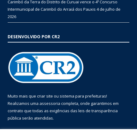
Carimbó da Terra do Distrito de Curuai vence o 4º Concurso
Intermunicipal de Carimbó do Arraiá dos Pauxis
4 de julho de
2026
DESENVOLVIDO POR CR2
Muito mais que
criar site
ou
sistema para prefeituras
!
Realizamos uma
assessoria
completa, onde garantimos em
contrato que todas as exigências das
leis de transparência
pública
serão atendidas.
Conheça o
PNTP
e o
Radar da Transparência Pública