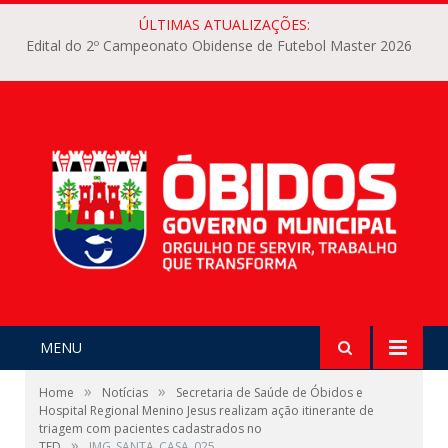
ÚLTIMAS ATUALIZAÇÕES:
Edital do 2º Campeonato Obidense de Futebol Master 2026
MENU
»
»
Home
Notícias
Secretaria de Saúde de Óbidos e
Hospital Regional Menino Jesus realizam ação itinerante de
triagem com pacientes cadastrados no
»
TFD
IMG_SANTA_CASA_025