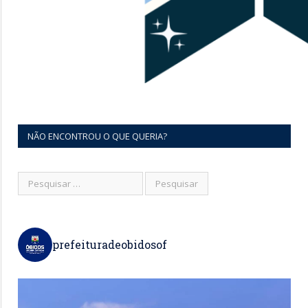
NÃO ENCONTROU O QUE QUERIA?
prefeituradeobidosof