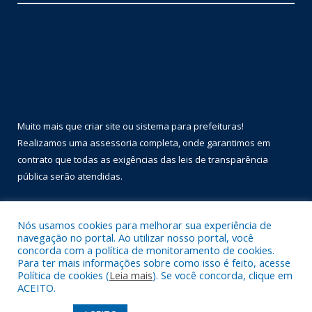
Muito mais que
criar site
ou
sistema para prefeituras
!
Realizamos uma
assessoria
completa, onde garantimos em
contrato que todas as exigências das
leis de transparência
pública
serão atendidas.
Conheça o
PNTP
e o
Radar da Transparência Pública
Nós usamos cookies para melhorar sua experiência de
navegação no portal. Ao utilizar nosso portal, você
concorda com a política de monitoramento de cookies.
Para ter mais informações sobre como isso é feito, acesse
Política de cookies (
Leia mais
). Se você concorda, clique em
Todos os direitos reservados a Prefeitura Municipal de Óbidos.
ACEITO.