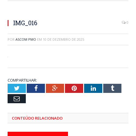
IMG_016
0
POR
ASCOM PMO
EM
10 DE DEZEMBRO DE 2025
COMPARTILHAR:
Twitter
Facebook
Google+
Pinterest
LinkedIn
Tumblr
Email
CONTEÚDO RELACIONADO