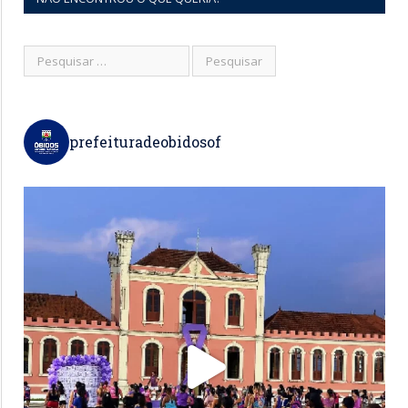
prefeituradeobidosof