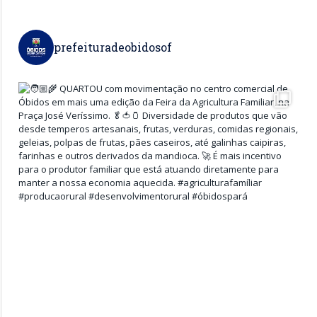
prefeituradeobidosof