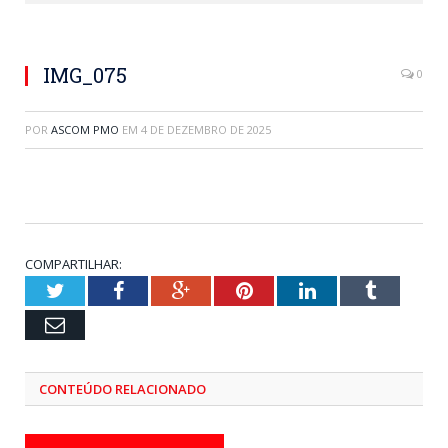
IMG_075
0
POR
ASCOM PMO
EM
4 DE DEZEMBRO DE 2025
COMPARTILHAR:
Twitter
Facebook
Google+
Pinterest
LinkedIn
Tumblr
Email
CONTEÚDO RELACIONADO