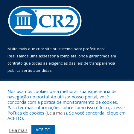
Muito mais que
criar site
ou
sistema para prefeituras
!
Realizamos uma
assessoria
completa, onde garantimos em
contrato que todas as exigências das
leis de transparência
pública
serão atendidas.
Conheça o
PNTP
e o
Radar da Transparência Pública
Nós usamos cookies para melhorar sua experiência de
navegação no portal. Ao utilizar nosso portal, você
concorda com a política de monitoramento de cookies.
Para ter mais informações sobre como isso é feito, acesse
Política de cookies (
Leia mais
). Se você concorda, clique em
Todos os direitos reservados a Prefeitura Municipal de Óbidos.
ACEITO.
Mapa do Site
Acessar Área Administrativa
ACEITO
Leia mais