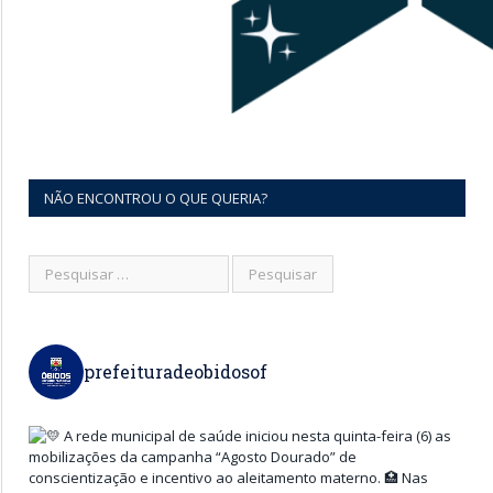
NÃO ENCONTROU O QUE QUERIA?
prefeituradeobidosof