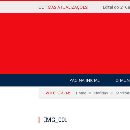
ÚLTIMAS ATUALIZAÇÕES:
Edital do 2º 
PÁGINA INICIAL
O MUNI
»
»
VOCÊ ESTÁ EM:
Home
Notícias
Secretar
IMG_001