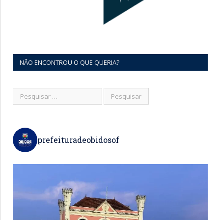
NÃO ENCONTROU O QUE QUERIA?
prefeituradeobidosof