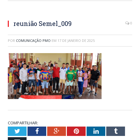
reunião Semel_009
0
POR
COMUNICAÇÃO PMO
EM
17 DE JANEIRO DE 2025
COMPARTILHAR:
Twitter
Facebook
Google+
Pinterest
LinkedIn
Tumblr