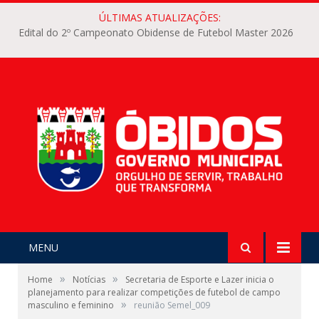
ÚLTIMAS ATUALIZAÇÕES:
Edital do 2º Campeonato Obidense de Futebol Master 2026
MENU
»
»
Home
Notícias
Secretaria de Esporte e Lazer inicia o
planejamento para realizar competições de futebol de campo
»
masculino e feminino
reunião Semel_009