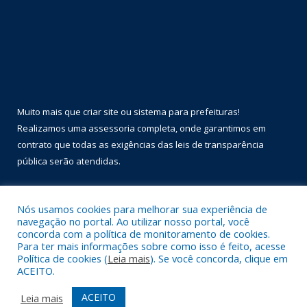
Muito mais que
criar site
ou
sistema para prefeituras
!
Realizamos uma
assessoria
completa, onde garantimos em
contrato que todas as exigências das
leis de transparência
pública
serão atendidas.
Conheça o
PNTP
e o
Radar da Transparência Pública
Nós usamos cookies para melhorar sua experiência de
navegação no portal. Ao utilizar nosso portal, você
concorda com a política de monitoramento de cookies.
Para ter mais informações sobre como isso é feito, acesse
Política de cookies (
Leia mais
). Se você concorda, clique em
Todos os direitos reservados a Prefeitura Municipal de Óbidos.
ACEITO.
Mapa do Site
Acessar Área Administrativa
ACEITO
Leia mais