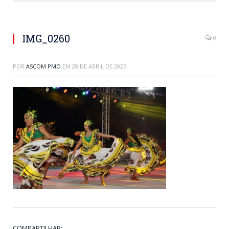
IMG_0260
0
POR
ASCOM PMO
EM
28 DE ABRIL DE 2025
COMPARTILHAR: