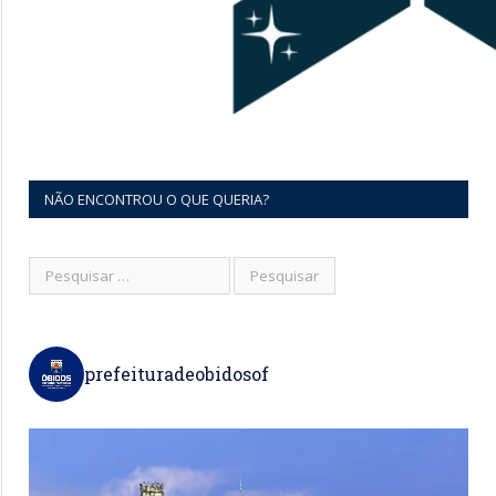
NÃO ENCONTROU O QUE QUERIA?
prefeituradeobidosof