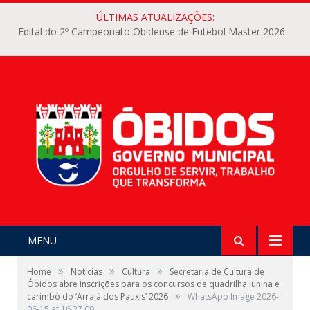
ÚLTIMAS ATUALIZAÇÕES:
Edital do 2º Campeonato Obidense de Futebol Master 2026
MENU
»
»
»
Home
Notícias
Cultura
Secretaria de Cultura de
Óbidos abre inscrições para os concursos de quadrilha junina e
»
carimbó do ‘Arraiá dos Pauxis’ 2026
WhatsApp Image 2026-
06-15 at 16.27.00