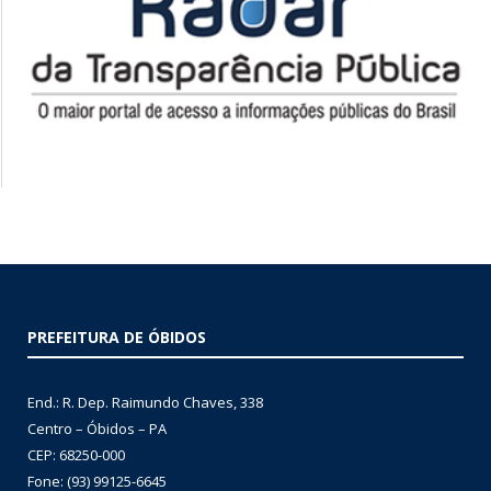
PREFEITURA DE ÓBIDOS
End.: R. Dep. Raimundo Chaves, 338
Centro – Óbidos – PA
CEP: 68250-000
Fone: (93) 99125-6645