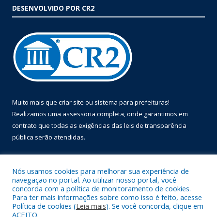
DESENVOLVIDO POR CR2
Muito mais que
criar site
ou
sistema para prefeituras
!
Realizamos uma
assessoria
completa, onde garantimos em
contrato que todas as exigências das
leis de transparência
pública
serão atendidas.
Conheça o
PNTP
e o
Radar da Transparência Pública
Nós usamos cookies para melhorar sua experiência de
navegação no portal. Ao utilizar nosso portal, você
concorda com a política de monitoramento de cookies.
Para ter mais informações sobre como isso é feito, acesse
Política de cookies (
Leia mais
). Se você concorda, clique em
Todos os direitos reservados a Prefeitura Municipal de Óbidos.
ACEITO.