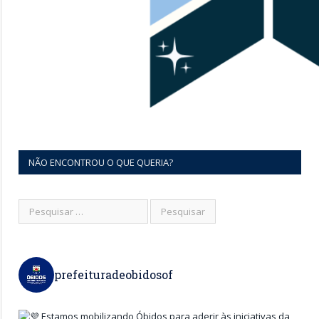
NÃO ENCONTROU O QUE QUERIA?
prefeituradeobidosof