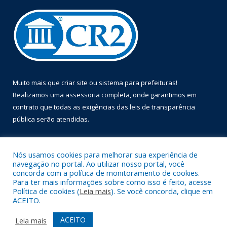
Muito mais que
criar site
ou
sistema para prefeituras
!
Realizamos uma
assessoria
completa, onde garantimos em
contrato que todas as exigências das
leis de transparência
pública
serão atendidas.
Conheça o
PNTP
e o
Radar da Transparência Pública
Nós usamos cookies para melhorar sua experiência de
navegação no portal. Ao utilizar nosso portal, você
concorda com a política de monitoramento de cookies.
Para ter mais informações sobre como isso é feito, acesse
Política de cookies (
Leia mais
). Se você concorda, clique em
Todos os direitos reservados a Prefeitura Municipal de Óbidos.
ACEITO.
Mapa do Site
Acessar Área Administrativa
ACEITO
Leia mais