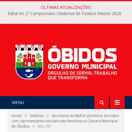
ÚLTIMAS ATUALIZAÇÕES:
Edital do 2º Campeonato Obidense de Futebol Master 2026
MENU
»
»
Home
Notícias
Secretaria da Mulher promove encontro
com representantes da bancada feminina na Câmara Municipal
»
de Óbidos
IMG_007