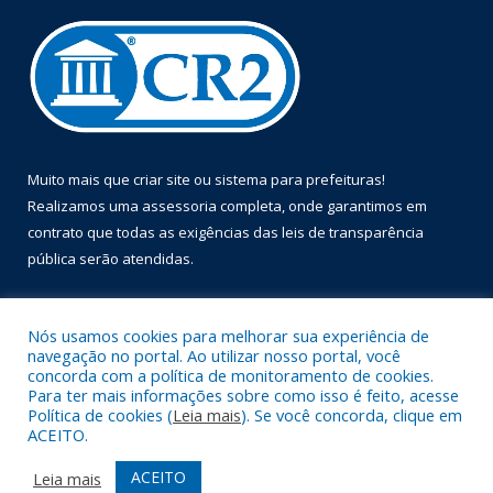
Muito mais que
criar site
ou
sistema para prefeituras
!
Realizamos uma
assessoria
completa, onde garantimos em
contrato que todas as exigências das
leis de transparência
pública
serão atendidas.
Conheça o
PNTP
e o
Radar da Transparência Pública
Nós usamos cookies para melhorar sua experiência de
navegação no portal. Ao utilizar nosso portal, você
concorda com a política de monitoramento de cookies.
Para ter mais informações sobre como isso é feito, acesse
Política de cookies (
Leia mais
). Se você concorda, clique em
Todos os direitos reservados a Prefeitura Municipal de Óbidos.
ACEITO.
Mapa do Site
Acessar Área Administrativa
ACEITO
Leia mais