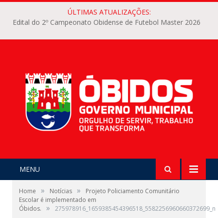
ÚLTIMAS ATUALIZAÇÕES:
Edital do 2º Campeonato Obidense de Futebol Master 2026
MENU
»
»
Home
Notícias
Projeto Policiamento Comunitário
Escolar é implementado em
»
Óbidos.
275978916_1659385454396518_5582256960660372699_n