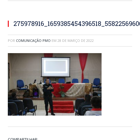
275978916_1659385454396518_558225696
POR
COMUNICAÇÃO PMO
EM
28 DE MARÇO DE 2022
COMPARTILHAR: