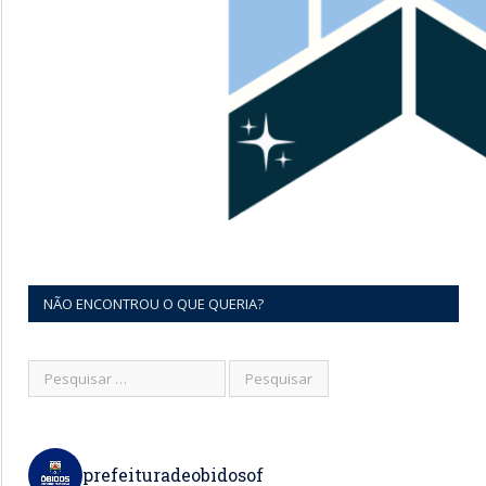
NÃO ENCONTROU O QUE QUERIA?
prefeituradeobidosof