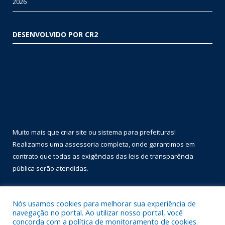
2026
DESENVOLVIDO POR CR2
Muito mais que
criar site
ou
sistema para prefeituras
!
Realizamos uma
assessoria
completa, onde garantimos em
contrato que todas as exigências das
leis de transparência
pública
serão atendidas.
Conheça o
PNTP
e o
Radar da Transparência Pública
Nós usamos cookies para melhorar sua experiência de
navegação no portal. Ao utilizar nosso portal, você
concorda com a política de monitoramento de cookies.