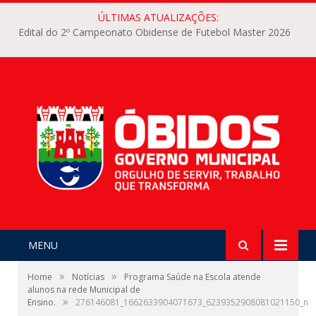
ÚLTIMAS ATUALIZAÇÕES:
Edital do 2º Campeonato Obidense de Futebol Master 2026
MENU
»
»
Home
Notícias
Programa Saúde na Escola atende
alunos na rede Municipal de
»
Ensino.
276146081_1662633904071673_6239352908081021150_n