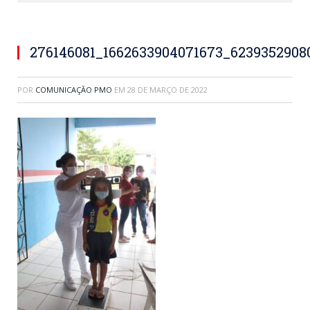
276146081_1662633904071673_6239352908
POR
COMUNICAÇÃO PMO
EM
28 DE MARÇO DE 2022