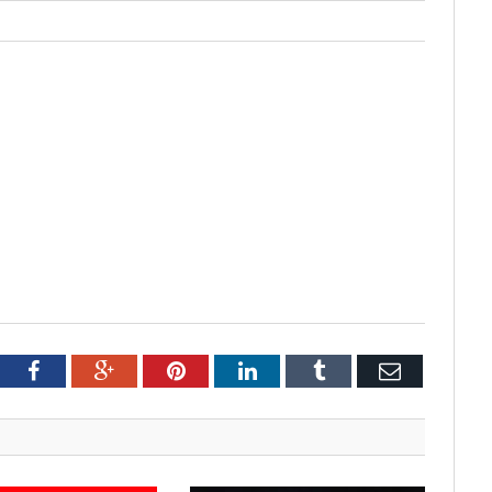
tter
Facebook
Google+
Pinterest
LinkedIn
Tumblr
Email