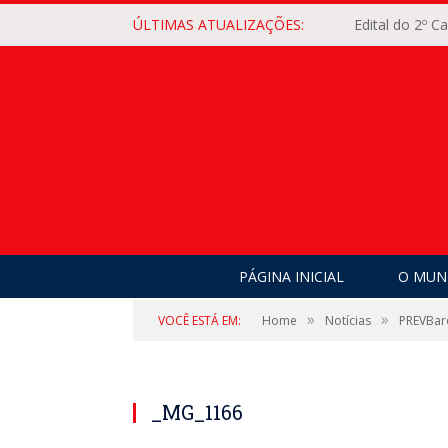
ÚLTIMAS ATUALIZAÇÕES:
Edital do 2º 
PÁGINA INICIAL
O MUNI
»
»
VOCÊ ESTÁ EM:
Home
Notícias
PREVBar
_MG_1166