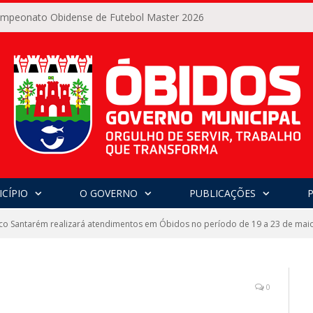
Campeonato Obidense de Futebol Master 2026
CÍPIO
O GOVERNO
PUBLICAÇÕES
co Santarém realizará atendimentos em Óbidos no período de 19 a 23 de mai
0