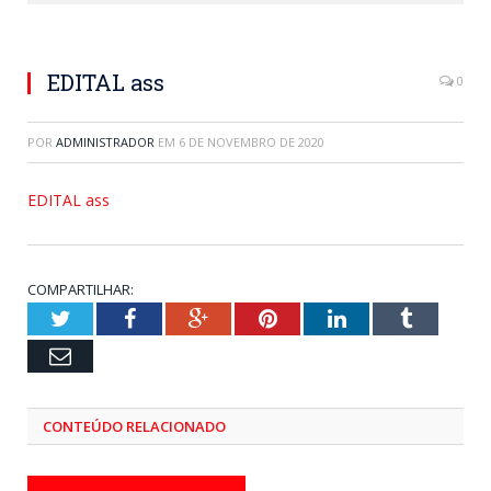
EDITAL ass
0
POR
ADMINISTRADOR
EM
6 DE NOVEMBRO DE 2020
EDITAL ass
COMPARTILHAR:
Twitter
Facebook
Google+
Pinterest
LinkedIn
Tumblr
Email
CONTEÚDO RELACIONADO