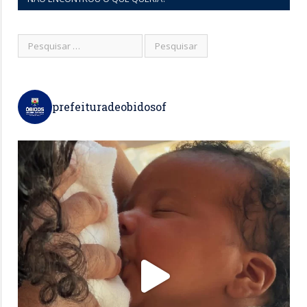
prefeituradeobidosof