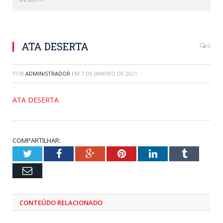
ATA DESERTA
0
POR
ADMINISTRADOR
EM
7 DE JANEIRO DE 2021
ATA DESERTA
COMPARTILHAR:
Twitter
Facebook
Google+
Pinterest
LinkedIn
Tumblr
Email
CONTEÚDO RELACIONADO