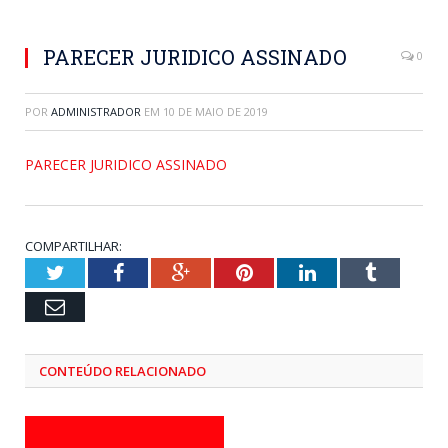
PARECER JURIDICO ASSINADO
0
POR
ADMINISTRADOR
EM
10 DE MAIO DE 2019
PARECER JURIDICO ASSINADO
COMPARTILHAR:
Twitter
Facebook
Google+
Pinterest
LinkedIn
Tumblr
Email
CONTEÚDO RELACIONADO