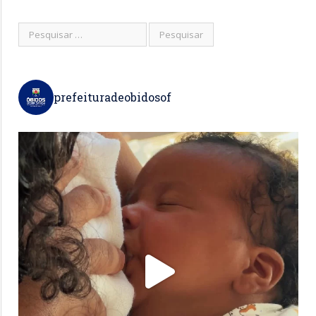
prefeituradeobidosof