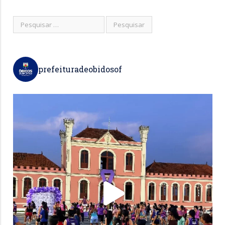
prefeituradeobidosof