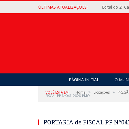
ÚLTIMAS ATUALIZAÇÕES:
Edital do 2º 
PÁGINA INICIAL
O MUNI
»
»
VOCÊ ESTÁ EM:
Home
Licitações
PREGÃO
FISCAL PP Nº041-2020-PMO
PORTARIA de FISCAL PP Nº04