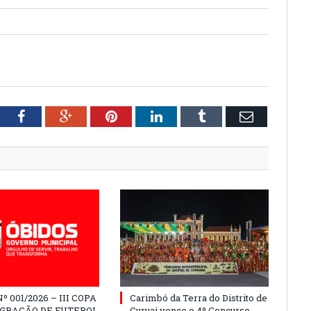
tter
Facebook
Google+
Pinterest
LinkedIn
Tumblr
Email
º 001/2026 – III COPA
Carimbó da Terra do Distrito de
EGRAÇÃO DE FUTEBOL
Curuai vence o 4º Concurso