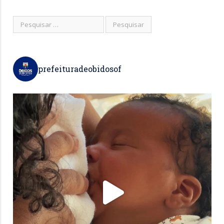
prefeituradeobidosof