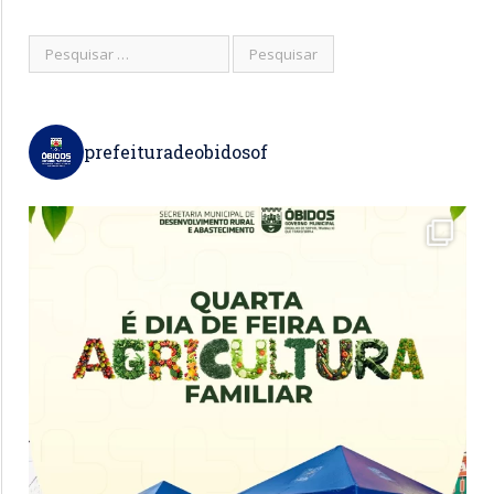
prefeituradeobidosof