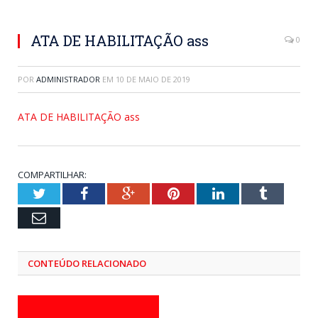
ATA DE HABILITAÇÃO ass
0
POR
ADMINISTRADOR
EM
10 DE MAIO DE 2019
ATA DE HABILITAÇÃO ass
COMPARTILHAR:
Twitter
Facebook
Google+
Pinterest
LinkedIn
Tumblr
Email
CONTEÚDO RELACIONADO