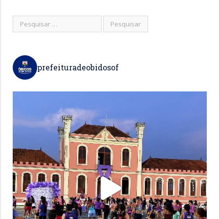
prefeituradeobidosof