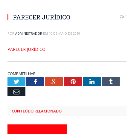
PARECER JURÍDICO
0
POR
ADMINISTRADOR
EM
10 DE MAIO DE 2019
PARECER JURÍDICO
COMPARTILHAR:
Twitter
Facebook
Google+
Pinterest
LinkedIn
Tumblr
Email
CONTEÚDO RELACIONADO