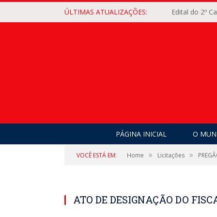
ÚLTIMAS ATUALIZAÇÕES:
Edital do 2º 
PÁGINA INICIAL
O MUNI
»
»
VOCÊ ESTÁ EM:
Home
Licitações
PREGÃ
ATO DE DESIGNAÇÃO DO FISCA