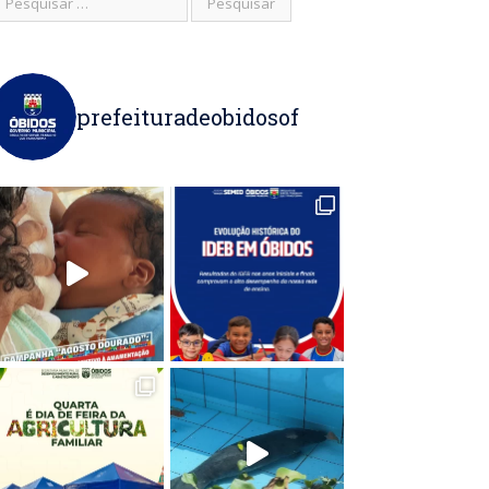
prefeituradeobidosof