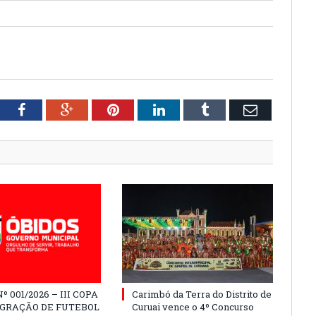
tter
Facebook
Google+
Pinterest
LinkedIn
Tumblr
Email
º 001/2026 – III COPA
Carimbó da Terra do Distrito de
EGRAÇÃO DE FUTEBOL
Curuai vence o 4º Concurso