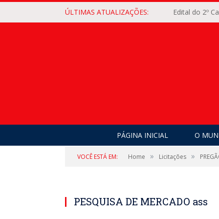
ÚLTIMAS ATUALIZAÇÕES:
Edital do 2º 
PÁGINA INICIAL
O MUNI
»
»
VOCÊ ESTÁ EM:
Home
Licitações
PREGÃ
PESQUISA DE MERCADO ass