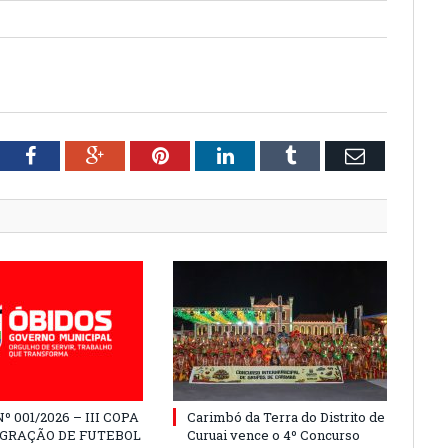
tter
Facebook
Google+
Pinterest
LinkedIn
Tumblr
Email
º 001/2026 – III COPA
Carimbó da Terra do Distrito de
EGRAÇÃO DE FUTEBOL
Curuai vence o 4º Concurso