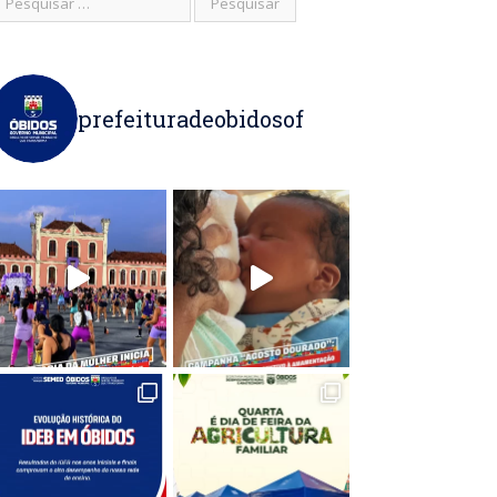
prefeituradeobidosof